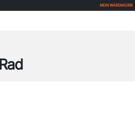
MEIN WARE​NKORB
ervices
Fahrradverleih
Shop
Kontakt
-Rad