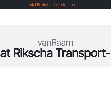
Jetzt Probefahrt vereinbaren
Produkte
Probefahrten
S
vanRaam
at Rikscha Transport