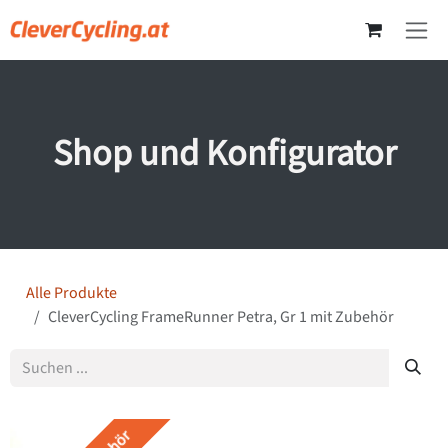
Zum Inhalt springen
Shop und Konfigurator
Alle Produkte
CleverCycling FrameRunner Petra, Gr 1 mit Zubehör