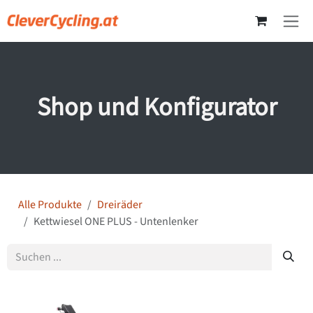
Zum Inhalt springen
Shop und Konfigurator
Alle Produkte
Dreiräder
Kettwiesel ONE PLUS - Untenlenker