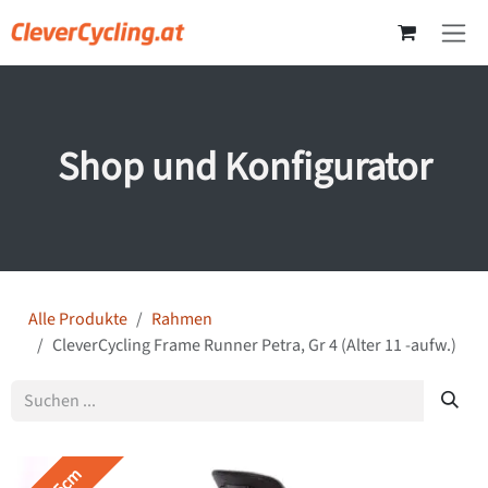
Zum Inhalt springen
Shop und Konfigurator
Alle Produkte
Rahmen
CleverCycling Frame Runner Petra, Gr 4 (Alter 11 -aufw.)