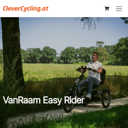
Zum Inhalt springen
VanRaam Easy Rider