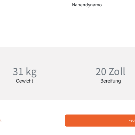
Nabendynamo
31 kg
20 Zoll
Gewicht
Bereifung
s
Fe