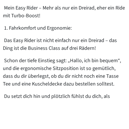
Mein Easy Rider – Mehr als nur ein Dreirad, eher ein Ride
mit Turbo-Boost!
1. Fahrkomfort und Ergonomie:
Das Easy Rider ist nicht einfach nur ein Dreirad – das
Ding ist die Business Class auf drei Rädern!
Schon der tiefe Einstieg sagt: „Hallo, ich bin bequem“,
und die ergonomische Sitzposition ist so gemütlich,
dass du dir überlegst, ob du dir nicht noch eine Tasse
Tee und eine Kuscheldecke dazu bestellen solltest.
Du setzt dich hin und plötzlich fühlst du dich, als
würdest du im Lieblingssessel deines Wohnzimmers
Platz nehmen – nur, dass dieser Sessel nicht Netflix
einschaltet, sondern auf Abenteuer eingestellt ist!